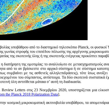
ολίας υποβάθρου από το διαστημικό τηλεσκόπιο Planck, οι φυσικοί 
 της γωνίας στροφής του επιπέδου πόλωσης της αρχέγονης μικροκυματικ
ιτίας της σκοτεινής ύλης ή της σκοτεινής ενέργειας προκύπτει παραβ
ι η διατήρηση της ομοτιμίας: το αναλλοίωτο σε μετασχηματισμούς αν
ρτητα από το αν βρίσκεστε στο αρχικό σύστημα ή σε σύστημα κατοπτρ
ως συμβαίνει με τις ασθενείς αλληλεπιδράσεις), τότε ίσως ανοίξει 
ριεχομένου του σύμπαντος, αντίστοιχα. Τα δύο σκοτεινά συστατικά έ
τεινή ύλη αντιτίθεται μάταια σ’ αυτή τη διαδικασία.
 Review Letters στις 23 Νοεμβρίου 2020, υποστηρίζεται μια ελκυστ
rom the Planck 2018 Polarization Data
].
 στην κοσμική μικροκυματική ακτινοβολία υποβάθρου, τα απομεινάρι