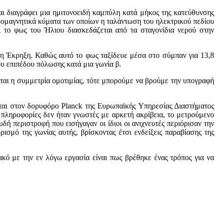
αι διαγράφει μια ημιτονοειδή καμπύλη κατά μήκος της κατεύθυνσης
τρομαγνητικά κύματα των οποίων η ταλάντωση του ηλεκτρικού πεδίου
τί το φως του Ήλιου διασκεδάζεται από τα σταγονίδια νερού στην
η Έκρηξη. Καθώς αυτό το φως ταξίδευε μέσα στο σύμπαν για 13,8
ου επιπέδου πόλωσης κατά μια γωνία β.
ται η συμμετρία ομοτιμίας, τότε μπορούμε να βρούμε την υπογραφή
νται στον δορυφόρο Planck της Ευρωπαϊκής Υπηρεσίας Διαστήματος
 πληροφορίες δεν ήταν γνωστές με αρκετή ακρίβεια, το μετρούμενο
ή περιστροφή που εισήγαγαν οι ίδιοι οι ανιχνευτές περιόρισαν την
σμό της γωνίας αυτής, βρίσκοντας έτσι ενδείξεις παραβίασης της
ακό με την εν λόγω εργασία είναι πως βρέθηκε ένας τρόπος για να