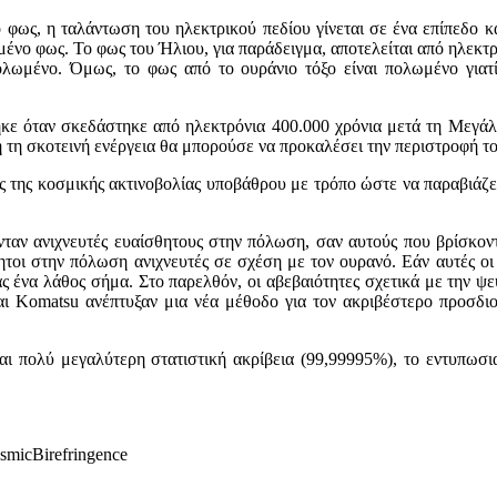
φως, η ταλάντωση του ηλεκτρικού πεδίου γίνεται σε ένα επίπεδο κ
μένο φως. Το φως του Ήλιου, για παράδειγμα, αποτελείται από ηλεκ
 πολωμένο. Όμως, το φως από το ουράνιο τόξο είναι πολωμένο για
κε όταν σκεδάστηκε από ηλεκτρόνια 400.000 χρόνια μετά τη Μεγάλ
ή τη σκοτεινή ενέργεια θα μπορούσε να προκαλέσει την περιστροφή τ
ως της κοσμικής ακτινοβολίας υποβάθρου με τρόπο ώστε να παραβιάζε
ζονταν ανιχνευτές ευαίσθητους στην πόλωση, σαν αυτούς που βρίσκο
ητοι στην πόλωση ανιχνευτές σε σχέση με τον ουρανό. Εάν αυτές οι
 ένα λάθος σήμα. Στο παρελθόν, οι αβεβαιότητες σχετικά με την ψευδ
ι Komatsu ανέπτυξαν μια νέα μέθοδο για τον ακριβέστερο προσδιορι
ται πολύ μεγαλύτερη στατιστική ακρίβεια (99,99995%), το εντυπωσι
smicBirefringence