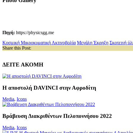
Photo Gallery
Πηγή:
https://physicsgg.me
Κοσμική Μικροκυματική Ακτινοβολία
Μεγάλη Έκρηξη
Σκοτεινή ύλ
Share this Post:
ΔΕΙΤΕ ΑΚΟΜΗ
Η αποστολή DAVINCI στην Αφροδίτη
Media
,
Icons
Βράβευση Διακριθέντων Πελοποννήσου 2022
Media
,
Icons