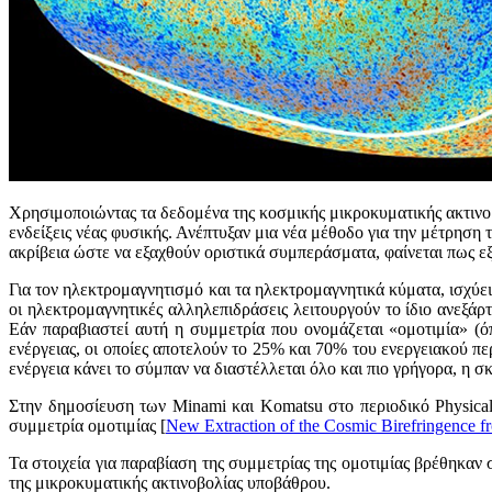
Χρησιμοποιώντας τα δεδομένα της κοσμικής μικροκυματικής ακτινοβ
ενδείξεις νέας φυσικής. Ανέπτυξαν μια νέα μέθοδο για την μέτρηση
ακρίβεια ώστε να εξαχθούν οριστικά συμπεράσματα, φαίνεται πως εξα
Για τον ηλεκτρομαγνητισμό και τα ηλεκτρομαγνητικά κύματα, ισχύε
οι ηλεκτρομαγνητικές αλληλεπιδράσεις λειτουργούν το ίδιο ανεξά
Εάν παραβιαστεί αυτή η συμμετρία που ονομάζεται «ομοτιμία» (όπ
ενέργειας, οι οποίες αποτελούν το 25% και 70% του ενεργειακού πε
ενέργεια κάνει το σύμπαν να διαστέλλεται όλο και πιο γρήγορα, η σκο
Στην δημοσίευση των Minami και Komatsu στο περιοδικό Physical
συμμετρία ομοτιμίας [
New Extraction of the Cosmic Birefringence f
Τα στοιχεία για παραβίαση της συμμετρίας της ομοτιμίας βρέθηκαν
της μικροκυματικής ακτινοβολίας υπoβάθρου.