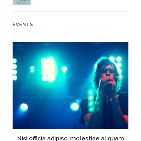
EVENTS
sa
Nisi officia adipisci molestiae aliquam
I