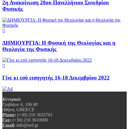
2η Ανακοίνωση 20ου Πανελλήνιου Συνεδρίου
Φυσικής
ΔΗΜΙΟΥΡΓΙΑ: Η Φυσική της Θεολογίας και η
Θεολογία της Φυσικής
Γίνε κι εσύ εισηγητής 16-18 Δεκεμβρίου 2022
Κεντρικά:
Γριβαίων 6, 106 80
Αθήνα, GREECE
Phone:
(+30) 210 3635701
Fax:
(+30) 210 3610690
Email:
info@eef.gr