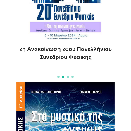
ς
ΔΗ
2η Ανακοίνωση 20ου Πανελλήνιου
Συνεδρίου Φυσικής