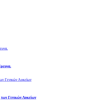
έρευνα.
ς των Γενικών Λυκείων