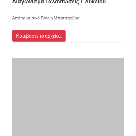
Διαγώνισμα Ταλαντώσεις Γ Λυκείου
Από το φυσικό Γιάννη Μπατσαούρα
Κατεβάστε το αρχείο...