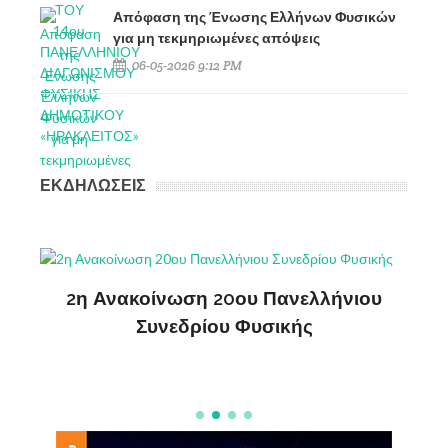
Απόφαση της Ένωσης Ελλήνων Φυσικών
για μη τεκμηριωμένες απόψεις
06-05-2026 9:12 PM
ΕΚΔΗΛΩΣΕΙΣ
ς
2η Ανακοίνωση 20ου Πανελλήνιου
ΔΗ
Συνεδρίου Φυσικής