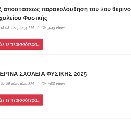
ξ αποστάσεως παρακολούθηση του 2ου θεριν
χολείου Φυσικής
18-08-2025 10:54 PM
5043 views
Δείτε περισσότερα...
ΕΡΙΝΑ ΣΧΟΛΕΙΑ ΦΥΣΙΚΗΣ 2025
Γίνε κι εσύ εισηγητής 16-
21ο Πανελλήνιο 
07-06-2025 10:21 PM
7388 views
18 Δεκεμβρίου 2022
Φυσικής 2
Δείτε περισσότερα...