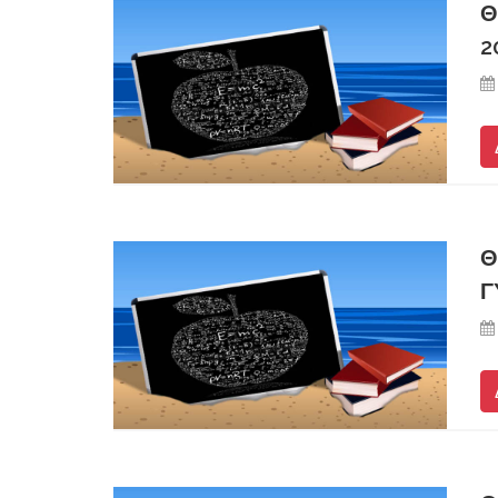
Θ
2
Θ
Γ