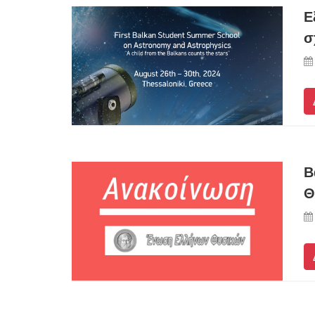
Ε
σ
Β
Θ