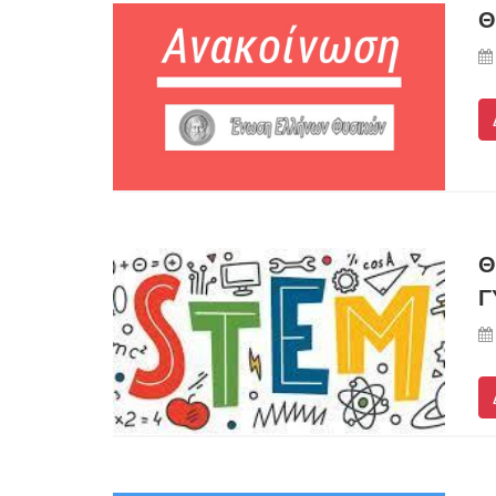
Θ
Θ
Γ