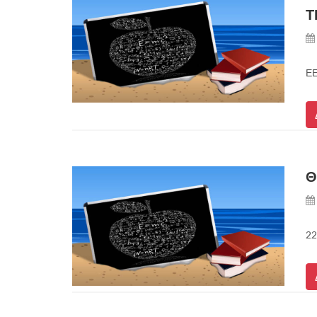
Τ
ΕΕ
Θ
22