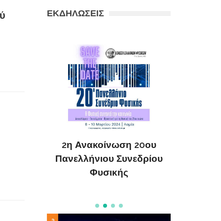
ΕΚΔΗΛΩΣΕΙΣ
ού
Συνέδριο
ΔΗΜΙΟΥ
026
της Θ
2η Ανακοίνωση 20ου
Θεολογ
Πανελλήνιου Συνεδρίου
Φυσικής