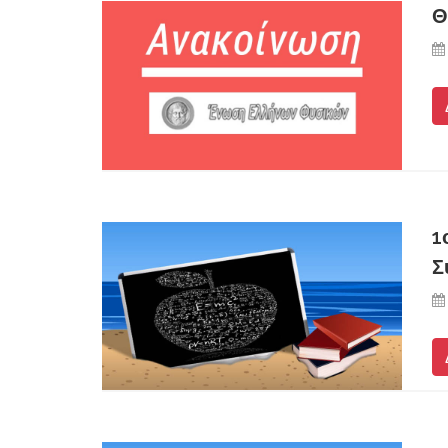
Θ
1
Σ