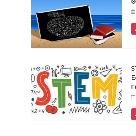
Θ
S
E
Γ