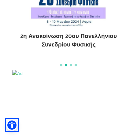
ς
ΔΗ
2η Ανακοίνωση 20ου Πανελλήνιου
Συνεδρίου Φυσικής