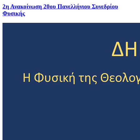
2η Ανακοίνωση 20ου Πανελλήνιου Συνεδρίου
Φυσικής