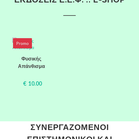
Promo
Add to
Quick
Φυσικής
Απάνθισμα
cart
View
€ 10.00
ΣΥΝΕΡΓΑΖΟΜΕΝΟΙ