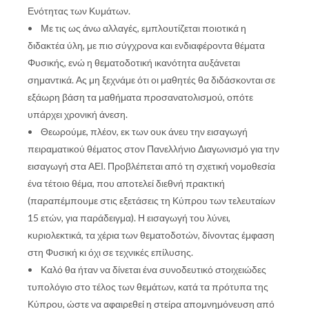
Ενότητας των Κυμάτων.
• Με τις ως άνω αλλαγές, εμπλουτίζεται ποιοτικά η
διδακτέα ύλη, με πιο σύγχρονα και ενδιαφέροντα θέματα
Φυσικής, ενώ η θεματοδοτική ικανότητα αυξάνεται
σημαντικά. Ας μη ξεχνάμε ότι οι μαθητές θα διδάσκονται σε
εξάωρη βάση τα μαθήματα προσανατολισμού, οπότε
υπάρχει χρονική άνεση.
• Θεωρούμε, πλέον, εκ των ουκ άνευ την εισαγωγή
πειραματικού θέματος στον Πανελλήνιο Διαγωνισμό για την
εισαγωγή στα ΑΕΙ. Προβλέπεται από τη σχετική νομοθεσία
ένα τέτοιο θέμα, που αποτελεί διεθνή πρακτική
(παραπέμπουμε στις εξετάσεις τη Κύπρου των τελευταίων
15 ετών, για παράδειγμα). Η εισαγωγή του λύνει,
κυριολεκτικά, τα χέρια των θεματοδοτών, δίνοντας έμφαση
στη Φυσική κι όχι σε τεχνικές επίλυσης.
• Καλό θα ήταν να δίνεται ένα συνοδευτικό στοιχειώδες
τυπολόγιο στο τέλος των θεμάτων, κατά τα πρότυπα της
Κύπρου, ώστε να αφαιρεθεί η στείρα απομνημόνευση από