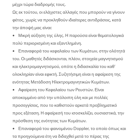
μέχρι τώρα διαδρομής τους.
Ως εκ τούτου, οι ελάχιστες αλλαγές που μπορούν να γίνουν
φέτος, χωρίς να προκληθούν ιδιαίτερες αντιδράσεις, κατά
την άποψή μας είναι:
• Μικρή αύξηση της ύλης. Η παρούσα είναι θεματολογικά
πολύ περιορισμένη και εξαντλημένη.
• Επαναφορά του κεφαλαίου των Κυμάτων, στην ολότητά
του. Οι μαθητές διδάσκονται, πλέον, στοιχεία μαγνητισμού
και ηλεκτρομαγνητισμού, οπότε η διδασκαλία του καθ’
ολοκληρίαν είναι εφικτή. Συζητήσιμη είναι η αφαίρεση της
ενότητας Μετάδοση Ηλεκτρομαγνητικών Κυμάτων.
• Αφαίρεση του Κεφαλαίου των Ρευστών. Είναι
αποκομμένο από την υπόλοιπη ύλη και με πολλές
προσεγγίσεις, που το καθιστούν αρκετά προβληματικό
προς εξέταση. Η αφαίρεσή του ισοσκελίζει, ουσιαστικά, την
πρόσθεση της ενότητας των Κυμάτων.
• Επαναφορά του φαινομένου Doppler, το οποίο όπως και
τα προηγούμενα έτη να διδαχθεί μετά το πέρας της