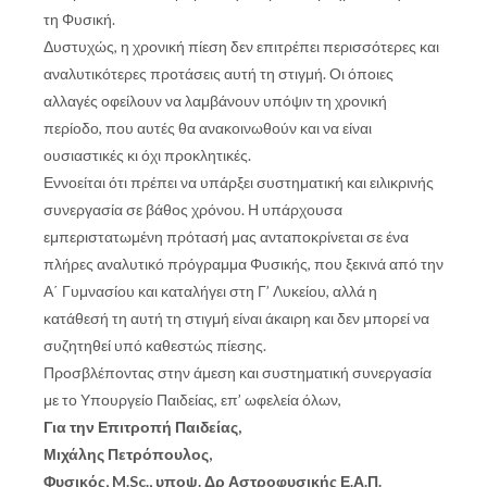
τη Φυσική.
Δυστυχώς, η χρονική πίεση δεν επιτρέπει περισσότερες και
αναλυτικότερες προτάσεις αυτή τη στιγμή. Οι όποιες
αλλαγές οφείλουν να λαμβάνουν υπόψιν τη χρονική
περίοδο, που αυτές θα ανακοινωθούν και να είναι
ουσιαστικές κι όχι προκλητικές.
Εννοείται ότι πρέπει να υπάρξει συστηματική και ειλικρινής
συνεργασία σε βάθος χρόνου. Η υπάρχουσα
εμπεριστατωμένη πρότασή μας ανταποκρίνεται σε ένα
πλήρες αναλυτικό πρόγραμμα Φυσικής, που ξεκινά από την
Α΄ Γυμνασίου και καταλήγει στη Γ’ Λυκείου, αλλά η
κατάθεσή τη αυτή τη στιγμή είναι άκαιρη και δεν μπορεί να
συζητηθεί υπό καθεστώς πίεσης.
Προσβλέποντας στην άμεση και συστηματική συνεργασία
με το Υπουργείο Παιδείας, επ’ ωφελεία όλων,
Για την Επιτροπή Παιδείας,
Μιχάλης Πετρόπουλος,
Φυσικός, M.Sc., υποψ. Δρ Αστροφυσικής Ε.Α.Π.