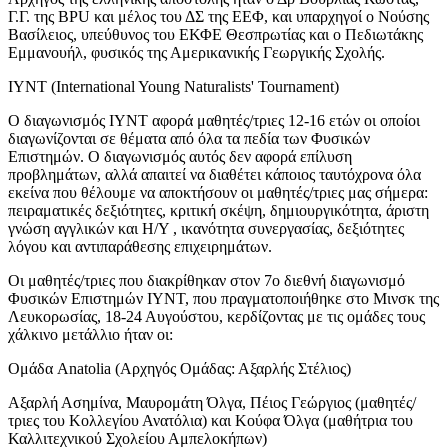
Γ.Γ. της BPU και μέλος του ΔΣ της ΕΕΦ, και υπαρχηγοί ο Νούσης
Βασίλειος, υπεύθυνος του ΕΚΦΕ Θεσπρωτίας και ο Πεδιωτάκης
Εμμανουήλ, φυσικός της Αμερικανικής Γεωργικής Σχολής.
IYNT (International Young Naturalists' Tournament)
Ο διαγωνισμός IYNT αφορά μαθητές/τριες 12-16 ετών οι οποίοι
διαγωνίζονται σε θέματα από όλα τα πεδία των Φυσικών
Επιστημών. Ο διαγωνισμός αυτός δεν αφορά επίλυση
προβλημάτων, αλλά απαιτεί να διαθέτει κάποιος ταυτόχρονα όλα
εκείνα που θέλουμε να αποκτήσουν οι μαθητές/τριες μας σήμερα:
πειραματικές δεξιότητες, κριτική σκέψη, δημιουργικότητα, άριστη
γνώση αγγλικών και Η/Υ , ικανότητα συνεργασίας, δεξιότητες
λόγου και αντιπαράθεσης επιχειρημάτων.
Οι μαθητές/τριες που διακρίθηκαν στον 7ο διεθνή διαγωνισμό
Φυσικών Επιστημών ΙΥΝΤ, που πραγματοποιήθηκε στο Μινσκ της
Λευκορωσίας, 18-24 Αυγούστου, κερδίζοντας με τις ομάδες τους
χάλκινο μετάλλιο ήταν οι:
Ομάδα Anatolia (Αρχηγός Ομάδας: Αξαρλής Στέλιος)
Αξαρλή Ασημίνα, Μαυρομάτη Όλγα, Πέιος Γεώργιος (μαθητές/
τριες του Κολλεγίου Ανατόλια) και Κούφα Όλγα (μαθήτρια του
Καλλιτεχνικού Σχολείου Αμπελοκήπων)