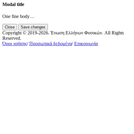
Modal title
One fine body…
Close
Save changes
Copyright © 2019-2026. Ένωση Ελλήνων Φυσικών. All Rights
Reserved.
Όροι χρήσης
/
Προσωπικά δεδομένα
/
Επικοινωνία