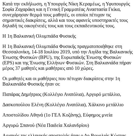
Κατά την εκδήλωση, η Υπουργός Νίκη Κεραμέως, η Υφυπουργός
Σοφία Ζαχαράκη και η Γενική Γραμματέας Αναστασία Γκίκα,
συνεχάρησαν θερμά τους μαθητές, οι οποίοι πέτυχαν τις
σημαντικές διακρίσεις, αλλά και τους αφανείς υποστηρικτές τους
δηλαδή τις οικογένειές τους και τους εκπαιδευτικούς τους.
Η 1η Βαλκανική Ολυμπιάδα Φυσικής
Η 1η Βαλκανική Ολυμπιάδα Φυσικής πραγματοποιήθηκε στη
Θεσσαλονίκη, 14-18 Ιουλίου 2019, υπό την Αιγίδα της Βαλκανικής
Ένωσης Φυσικών (BPU), της Ευρωπαϊκής Ένωσης Φυσικών
(EPS) και της Ένωσης Ελλήνων Φυσικών. Στη Βαλκανιάδα πήραν
μέρος 37 μαθητές και μαθήτριες από 10 χώρες.
Οι μαθητές και οι μαθήτριες που πέτυχαν διακρίσεις στην 1η
Βαλκανιάδα Φυσικής ήταν οι:
Παπάρας Δημήτριος (Κολλέγιο Ανατόλια), Αργυρό μετάλλιο,
Δασκοπούλου Ελένη (Κολλέγιο Ανατόλια), Χάλκινο μετάλλιο
Αποστολίδου Αθηνά (1ο ΓΕΛ Κοζάνης), Εύφημος μνεία
Αργυρώ Σπανού (Νέα Παιδεία Χαλανδρίου)
Αρχηγός της ελληνικής αποστολής ήταν ο Δρ Βουρλιάς Κώστας,