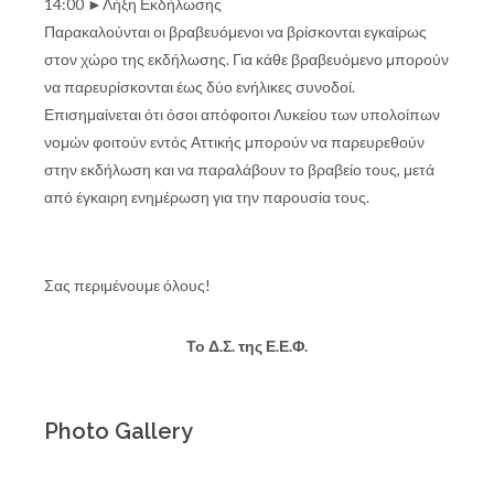
14:00 ►Λήξη Εκδήλωσης
Παρακαλούνται οι βραβευόμενοι να βρίσκονται εγκαίρως
στον χώρο της εκδήλωσης. Για κάθε βραβευόμενο μπορούν
να παρευρίσκονται έως δύο ενήλικες συνοδοί.
Επισημαίνεται ότι όσοι απόφοιτοι Λυκείου των υπολοίπων
νομών φοιτούν εντός Αττικής μπορούν να παρευρεθούν
στην εκδήλωση και να παραλάβουν το βραβείο τους, μετά
από έγκαιρη ενημέρωση για την παρουσία τους.
Σας περιμένουμε όλους!
Το Δ.Σ. της Ε.Ε.Φ.
Photo Gallery