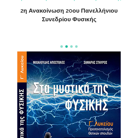
ς
2η Ανακοίνωση 20ου Πανελλήνιου
ΔΗ
Συνεδρίου Φυσικής