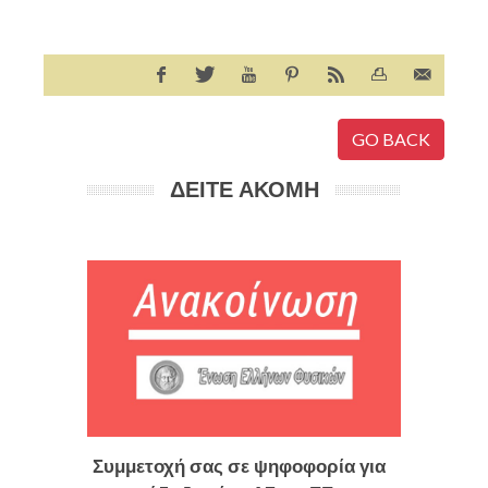
GO BACK
ΔΕΙΤΕ ΑΚΟΜΗ
Πρόσκ
διαδικ
ενημέ
Πανεπ
Συμμετοχή σας σε ψηφοφορία για
Media
,
Ic