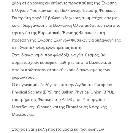
χάρη στις χρόνιες και επίμονες προσπάθειες της Ένωσης
Ελλήνων Φυσικών και της Βαλκανικής Ένωσης Φυσικών
Για πρώτη φορά 10 βαλκανικές χώρες συμμετέχουν σε μια
κοινή διοργάνωση , τη Βαλκανική Ολυμπιάδα που τελεί υπό
την αιγίδα της Ευρωπαϊκής Ένωσης Φυσικών και η
πρόταση της Ένωσης Ελλήνων Φυσικών για διεξαγωγή της
στη Θεσσαλονίκη, έγινε αμέσως δεκτή.
Στον διαγωνισμό, που φιλοδοξεί να γίνει θεσμός, θα
συμμετάσχουν κορυφαίοι μαθητές από τα Βαλκάνια, οι
οποίοι πρώτευσαν στους εθνικούς διαγωνισμούς των
χωρών τους.
Ο διαγωνισμός διεξάγεται υπό την Αιγίδα της European
Physical Society (EPS), της Balkan Physical Union (BPU),
του τμήματος Φυσικής του Α.Π.Θ., του Υπουργείου
Μακεδονίας - Θράκης και της Περιφέρειας Κεντρικής
Μακεδονίας.
Στόχος είναι η καλή προετοιμασία και των ελλήνων