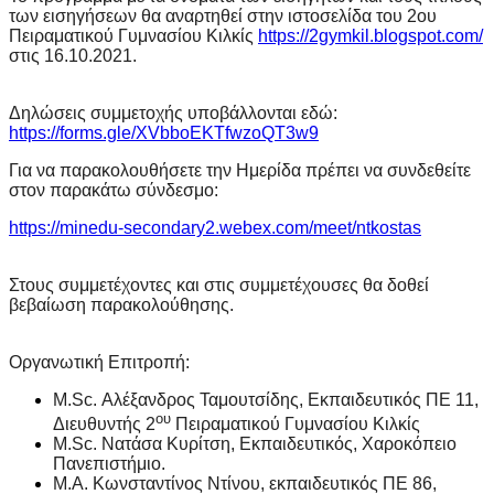
των εισηγήσεων θα αναρτηθεί στην ιστοσελίδα του 2ου
Πειραματικού Γυμνασίου Κιλκίς
https://2gymkil.blogspot.com/
στις 16.10.2021.
Δηλώσεις συμμετοχής υποβάλλονται εδώ:
https://forms.gle/XVbboEKTfwzoQT3w9
Για να παρακολουθήσετε την Ημερίδα πρέπει να συνδεθείτε
στον παρακάτω σύνδεσμο:
https://minedu-secondary2.webex.com/meet/ntkostas
Στους συμμετέχοντες και στις συμμετέχουσες θα δοθεί
βεβαίωση παρακολούθησης.
Οργανωτική Επιτροπή
:
M
.
Sc
. Αλέξανδρος Ταμουτσίδης, Εκπαιδευτικός ΠΕ 11,
ου
Διευθυντής 2
Πειραματικού Γυμνασίου Κιλκίς
M.Sc. Νατάσα Κυρίτση, Εκπαιδευτικός, Χαροκόπειο
Πανεπιστήμιο.
M.Α. Κωνσταντίνος Ντίνου, εκπαιδευτικός ΠΕ 86,