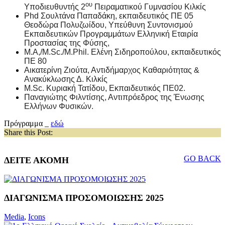
ου
Υποδιευθυντής 2
Πειραματικού Γυμνασίου Κιλκίς
Phd
Σουλτάνα Παπαδάκη, εκπαιδευτικός ΠΕ 05
Θεοδώρα Πολυζωίδου, Υπεύθυνη Συντονισμού
Εκπαιδευτικών Προγραμμάτων Ελληνική Εταιρία
Προστασίας της Φύσης,
M
.
A
,/M.Sc./
M
.
Phil
. Ελένη Σιδηροπούλου, εκπαιδευτικός
ΠΕ 80
Αικατερίνη Ζιούτα, Αντιδήμαρχος Καθαριότητας &
Ανακύκλωσης Δ. Κιλκίς
M.Sc. Κυριακή Τατίδου, Εκπαιδευτικός ΠΕ02.
Παναγιώτης Φιλντίσης, Αντιπρόεδρος της Ένωσης
Ελλήνων Φυσικών.
Πρόγραμμα _
εδώ
Share this Post:
GO BACK
ΔΕΙΤΕ ΑΚΟΜΗ
ΔΙΑΓΩΝΙΣΜΑ ΠΡΟΣΟΜΟΙΩΣΗΣ 2025
Media
,
Icons