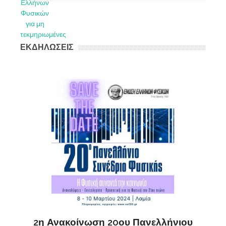
ΕΚΔΗΛΩΣΕΙΣ
ς
ΔΗ
2η Ανακοίνωση 20ου Πανελλήνιου