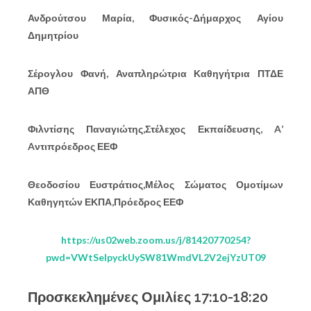
Ανδρούτσου Μαρία, Φυσικός-Δήμαρχος Αγίου
Δημητρίου
Σέρογλου Φανή, Αναπληρώτρια Καθηγήτρια ΠΤΔΕ
ΑΠΘ
Φιλντίσης Παναγιώτης,Στέλεχος Εκπαίδευσης,
A
’
A
ντιπρόεδρος ΕΕΦ
Θεοδοσίου Ευστράτιος,Μέλος Σώματος Ομοτίμων
Καθηγητών ΕΚΠΑ,Πρόεδρος ΕΕΦ
https://us02web.zoom.us/j/81420770254?
pwd=VWtSelpyckUySW81WmdVL2V2ejYzUT09
Προσκεκλημένες Ομιλίες 17:10-18:20