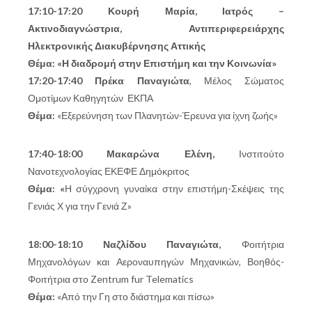
17:10-17:20 Κουρή Μαρία,
Ιατρός –
Ακτινοδιαγνώστρια, Αντιπεριφερειάρχης
Ηλεκτρονικής Διακυβέρνησης Αττικής
Θέμα: «Η διαδρομή στην Επιστήμη και την Κοινωνία»
17:20-17:40
Πρέκα Παναγιώτα
, Μέλος Σώματος
Ομοτίμων Καθηγητών ΕΚΠΑ
Θέμα:
«
Εξερεύνηση των Πλανητών-Έρευνα για ίχνη ζωής»
17:40-18:00 Μακαρώνα Ελένη,
Ινστιτούτο
Νανοτεχνολογίας ΕΚΕΦΕ Δημόκριτος
Θέμα:
«
Η σύγχρονη γυναίκα στην επιστήμη-Σκέψεις της
Γενιάς Χ για την Γενιά Ζ»
18:00-18:10 Ναζλίδου Παναγιώτα,
Φοιτήτρια
Μηχανολόγων και Αεροναυπηγών Μηχανικών, Βοηθός-
Φοιτήτρια στο Zentrum fur Telematics
Θέμα:
«Από την Γη στο διάστημα και πίσω»