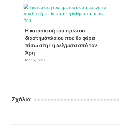
Η κατασκευή του πρώτου
Μαθητι
διαστημόπλοιου που θα φέρει
Βραβε
πίσω στη Γη δείγματα από τον
Διαστη
Άρη
Καλλιτ
2020
Media
,
Icons
Media
,
Ic
Σχόλια