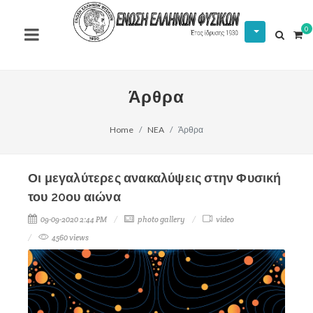
0
Άρθρα
Home
NEA
Άρθρα
Οι μεγαλύτερες ανακαλύψεις στην Φυσική
του 20ου αιώνα
09-09-2020 2:44 PM
photo gallery
video
4560 views