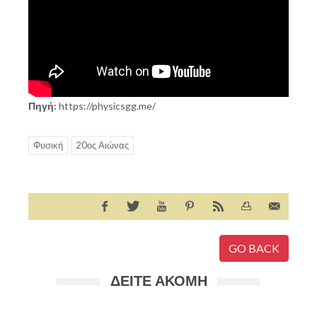
Πηγή:
https://physicsgg.me/
Φυσική
20ος Αιώνας
GO BACK
ΔΕΙΤΕ ΑΚΟΜΗ