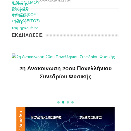
06-05-2026 9:12 PM
ΕΚΔΗΛΩΣΕΙΣ
ς
2η Ανακοίνωση 20ου Πανελλήνιου
ΔΗ
Συνεδρίου Φυσικής