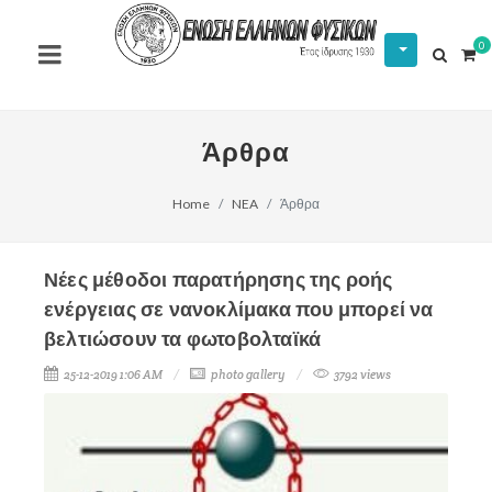
0
Άρθρα
Home
NEA
Άρθρα
Νέες μέθοδοι παρατήρησης της ροής
ενέργειας σε νανοκλίμακα που μπορεί να
βελτιώσουν τα φωτοβολταϊκά
25-12-2019 1:06 AM
photo gallery
3792 views