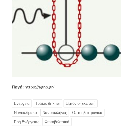
Πηγή:
https://egno.gr/
Ενέργεια
Tobias Brixner
Εξιτόνιο (Exciton)
Νανοκλίμακα
Νανοσωλήνες
Οπτοηλεκτρονικά
Ροή Ενέργειας
Φωτοβολταϊκά