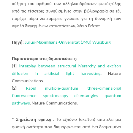
αύξηση του αριθμού των αλληλεπιδράσεων φωτός-ύλης
από τις τέσσερις συνηθισμένες στην βιβλιογραφία σε έξι,
παρέχει τώρα λεπτομερείς γνώσεις για τη δυναμική των
υψηλά διεγερμένων καταστάσεων», λέει ο
Brixner
.
Πηγή
:
Julius-Maximilians-Universität (JMU) Würzburg
Περισσότερα στις δημοσιεύσεις
:
[
1
]
Interplay between structural hierarchy and exciton
diffusion in artificial light harvesting
. Nature
Communications.
[
2
]
Rapid multiple‐quantum three‐dimensional
fluorescence spectroscopy disentangles quantum
pathways
. Nature Communications.
*
Σημείωση egno.gr
: Το
εξιτόνιο
(exciton) αποτελεί μια
φυσική οντότητα που διαμορφώνεται από ένα δεσμευμένο