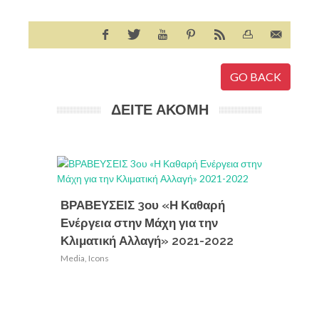
GO BACK
ΔΕΙΤΕ ΑΚΟΜΗ
21ο Πα
ΒΡΑΒΕΥΣΕΙΣ 3ου «Η Καθαρή
Media
,
Ic
Ενέργεια στην Μάχη για την
Κλιματική Αλλαγή» 2021-2022
Media
,
Icons