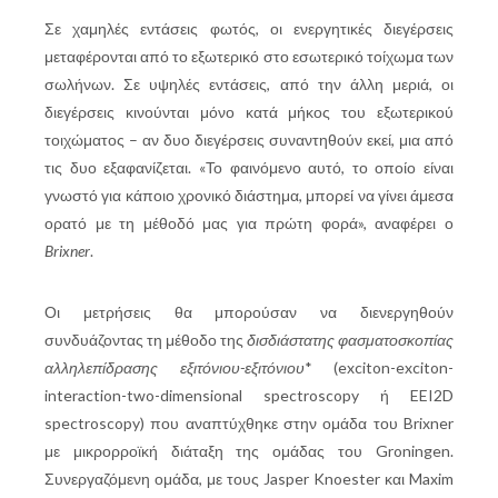
Σε χαμηλές εντάσεις φωτός, οι ενεργητικές διεγέρσεις
μεταφέρονται από το εξωτερικό στο εσωτερικό τοίχωμα των
σωλήνων. Σε υψηλές εντάσεις, από την άλλη μεριά, οι
διεγέρσεις κινούνται μόνο κατά μήκος του εξωτερικού
τοιχώματος – αν δυο διεγέρσεις συναντηθούν εκεί, μια από
τις δυο εξαφανίζεται. «Το φαινόμενο αυτό, το οποίο είναι
γνωστό για κάποιο χρονικό διάστημα, μπορεί να γίνει άμεσα
ορατό με τη μέθοδό μας για πρώτη φορά», αναφέρει ο
Brixner
.
Οι μετρήσεις θα μπορούσαν να διενεργηθούν
συνδυάζοντας τη μέθοδο της
δισδιάστατης φασματοσκοπίας
αλληλεπίδρασης εξιτόνιου-εξιτόνιου
* (exciton-exciton-
interaction-two-dimensional spectroscopy ή EEI2D
spectroscopy) που αναπτύχθηκε στην ομάδα του Brixner
με μικρορροϊκή διάταξη της ομάδας του Groningen.
Συνεργαζόμενη ομάδα, με τους Jasper Knoester και Maxim