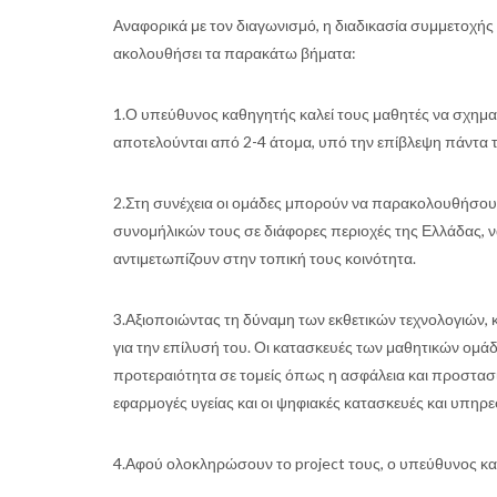
Αναφορικά με τον διαγωνισμό, η διαδικασία συμμετοχής 
ακολουθήσει τα παρακάτω βήματα:
1.Ο υπεύθυνος καθηγητής καλεί τους μαθητές να σχημα
αποτελούνται από 2-4 άτομα, υπό την επίβλεψη πάντα 
2.Στη συνέχεια οι ομάδες μπορούν να παρακολουθήσου
συνομήλικών τους σε διάφορες περιοχές της Ελλάδας, 
αντιμετωπίζουν στην τοπική τους κοινότητα.
3.Αξιοποιώντας τη δύναμη των εκθετικών τεχνολογιών, 
για την επίλυσή του. Οι κατασκευές των μαθητικών ομάδω
προτεραιότητα σε τομείς όπως η ασφάλεια και προστασία, 
εφαρμογές υγείας και οι ψηφιακές κατασκευές και υπηρε
4.Αφού ολοκληρώσουν το project τους, ο υπεύθυνος κ