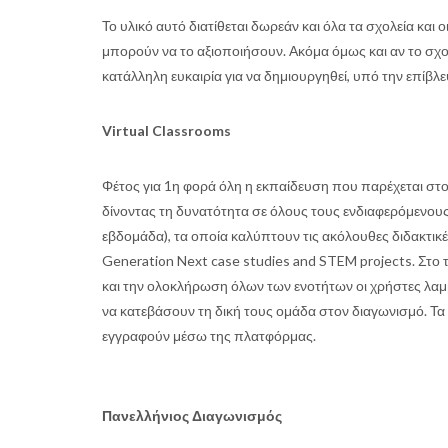
Το υλικό αυτό διατίθεται δωρεάν και όλα τα σχολεία κα
μπορούν να το αξιοποιήσουν. Ακόμα όμως και αν το σχολ
κατάλληλη ευκαιρία για να δημιουργηθεί, υπό την επίβ
Virtual Classrooms
Φέτος για 1η φορά όλη η εκπαίδευση που παρέχεται στο
δίνοντας τη δυνατότητα σε όλους τους ενδιαφερόμενου
εβδομάδα), τα οποία καλύπτουν τις ακόλουθες διδακτικ
Generation Next case studies and STEM projects. Στο τ
και την ολοκλήρωση όλων των ενοτήτων οι χρήστες λαμβ
να κατεβάσουν τη δική τους ομάδα στον διαγωνισμό. Τα 
εγγραφούν μέσω της πλατφόρμας.
Πανελλήνιος Διαγωνισμός