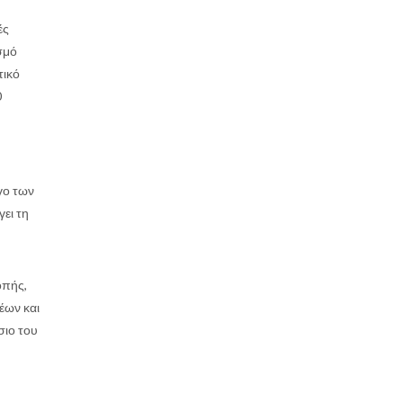
ές
σμό
τικό
0
γο των
ει τη
οπής,
έων και
σιο του