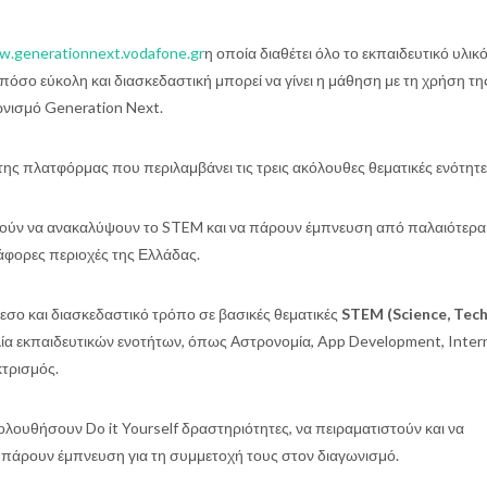
w
.
generationnext
.
vodafone
.
gr
η οποία διαθέτει όλο το εκπαιδευτικό υλικό,
σο εύκολη και διασκεδαστική μπορεί να γίνει η μάθηση με τη χρήση τη
ωνισμό Generation Next.
 της πλατφόρμας που περιλαμβάνει τις τρεις ακόλουθες θεματικές ενότητε
ούν να ανακαλύψουν το STEM και να πάρουν έμπνευση από παλαιότερα
άφορες περιοχές της Ελλάδας.
Γίνε κι εσύ εισηγητής 16-
21ο Πανελλήνιο 
18 Δεκεμβρίου 2022
Φυσικής 2
εσο και διασκεδαστικό τρόπο σε βασικές θεματικές
STEM (Science, Tech
ιλία εκπαιδευτικών ενοτήτων, όπως Αστρονομία, App Development, Inter
κτρισμός.
λουθήσουν Do it Yourself δραστηριότητες, να πειραματιστούν και να
α πάρουν έμπνευση για τη συμμετοχή τους στον διαγωνισμό.