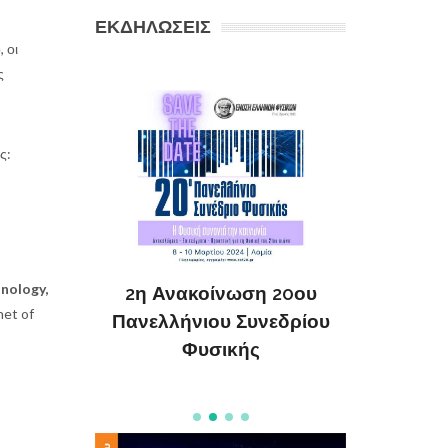
ΕΚΔΗΛΩΣΕΙΣ
 οι
ς
ς:
Συνέδριο
ΔΗΜΙΟΥ
026
της Θ
nology,
2η Ανακοίνωση 20ου
net of
Θεολογ
Πανελλήνιου Συνεδρίου
Φυσικής