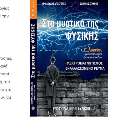
ογίας
ί την
rooms,
 ανά
pment,
ή του
τότητα
ούν να