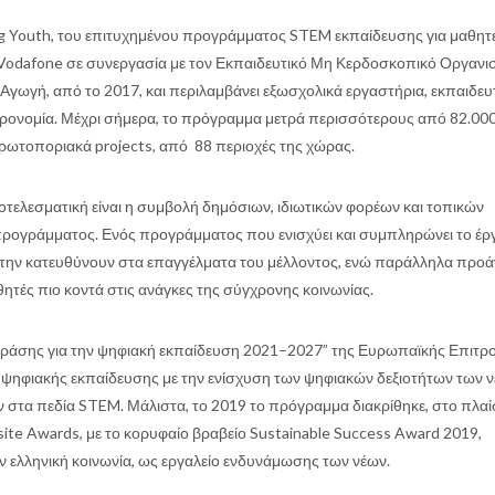
ng Youth, του επιτυχημένου προγράμματος STEM εκπαίδευσης για μαθητ
α Vodafone σε συνεργασία με τον Εκπαιδευτικό Μη Κερδοσκοπικό Οργανι
Αγωγή, από το 2017, και περιλαμβάνει εξωσχολικά εργαστήρια, εκπαιδευ
αστρονομία. Μέχρι σήμερα, το πρόγραμμα μετρά περισσότερους από 82.00
ρωτοποριακά projects, από 88 περιοχές της χώρας.
ποτελεσματική είναι η συμβολή δημόσιων, ιδιωτικών φορέων και τοπικών
 προγράμματος. Ενός προγράμματος που ενισχύει και συμπληρώνει το έρ
αι την κατευθύνουν στα επαγγέλματα του μέλλοντος, ενώ παράλληλα προάγ
θητές πιο κοντά στις ανάγκες της σύγχρονης κοινωνίας.
ο δράσης για την ψηφιακή εκπαίδευση 2021–2027” της Ευρωπαϊκής Επιτρ
ψηφιακής εκπαίδευσης με την ενίσχυση των ψηφιακών δεξιοτήτων των ν
στα πεδία STEM. Μάλιστα, το 2019 το πρόγραμμα διακρίθηκε, στο πλαί
te Awards, με το κορυφαίο βραβείο Sustainable Success Award 2019,
ην ελληνική κοινωνία, ως εργαλείο ενδυνάμωσης των νέων.