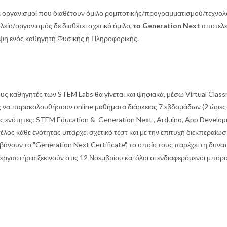
ι οι οργανισμοί που διαθέτουν όμιλο ρομποτικής/προγραμματισμού/τεχνολ
είο/οργανισμός δε διαθέτει σχετικό όμιλο,
το Generation Next
αποτελε
λεψη ενός καθηγητή Φυσικής ή Πληροφορικής.
υς καθηγητές των STEM Labs θα γίνεται και ψηφιακά, μέσω Virtual Class
ς να παρακολουθήσουν online μαθήματα διάρκειας 7 εβδομάδων (2 ώρες
ές ενότητες: STEM Education & Generation Next , Arduino, App Develo
έλος κάθε ενότητας υπάρχει σχετικό τεστ και με την επιτυχή διεκπεραίωσ
άνουν το "Generation Next Certificate", το οποίο τους παρέχει τη δυνα
εργαστήρια ξεκινούν στις 12 Νοεμβρίου και όλοι οι ενδιαφερόμενοι μπορ