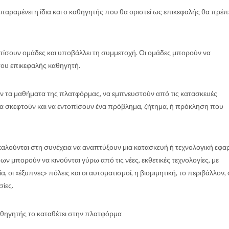
παραμένει η ίδια και ο καθηγητής που θα οριστεί ως επικεφαλής θα πρέπ
τίσουν ομάδες και υποβάλλει τη συμμετοχή. Οι ομάδες μπορούν να
του επικεφαλής καθηγητή.
ν τα μαθήματα της πλατφόρμας, να εμπνευστούν από τις κατασκευές
να σκεφτούν και να εντοπίσουν ένα πρόβλημα, ζήτημα, ή πρόκληση που
καλούνται στη συνέχεια να αναπτύξουν μια κατασκευή ή τεχνολογική εφ
ν μπορούν να κινούνται γύρω από τις νέες, εκθετικές τεχνολογίες, με
οι «έξυπνες» πόλεις και οι αυτοματισμοί, η βιομιμητική, το περιβάλλον, 
σίες.
αθηγητής το καταθέτει στην πλατφόρμα