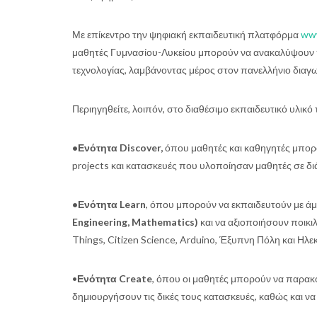
Με επίκεντρο την ψηφιακή εκπαιδευτική πλατφόρμα
ww
μαθητές Γυμνασίου-Λυκείου μπορούν να ανακαλύψουν πό
τεχνολογίας, λαμβάνοντας μέρος στον πανελλήνιο διαγ
Περιηγηθείτε, λοιπόν, στο διαθέσιμο εκπαιδευτικό υλικό
•Ενότητα Discover,
όπου μαθητές και καθηγητές μπορ
projects και κατασκευές που υλοποίησαν μαθητές σε δι
ΔΗΜΙΟΥΡΓΙΑ: Η Φυσική
της Θεολογίας και η
•Ενότητα Learn
, όπου μπορούν να εκπαιδευτούν με άμ
Engineering, Mathematics)
και να αξιοποιήσουν ποικ
Θεολογία της Φυσικής
Things, Citizen Science, Arduino, Έξυπνη Πόλη και Ηλε
•
Ενότητα Create
, όπου οι μαθητές μπορούν να παρακο
δημιουργήσουν τις δικές τους κατασκευές, καθώς και ν