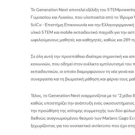
Το Generation Next αποτελεί εξέλιξη του STEMpoweri
Γυμνασίου και Λυκείου, που υλοποιείται από το Ίδρυμ
SciCo - Επιστήμη Επικοινωνία και την Ελληνογερμανική 
υλικό STEM και mobile εκπαιδευτικό παιχνίδι για την 
ωφελούμενους μαθητές και καθηγητές, καθώς και 289 π
Σε όλη αυτή την προσπάθεια ιδιαίτερα σημαντική και α
κοινωνιών, που οδηγεί στον ευέλικτο εμπλουτισμό του
εκπαιδευτικών, οι οποίοι διαμορφώνουν τη νέα γενιά κ
συνεργασία και τη βιωματική μάθηση και φέρνει τους μα
Τέλος, το Generation Next εναρμονίζεται με το “Σχέδι
καθώς υποστηρίζει την ανάπτυξη ενός οικοσυστήματος 
την προώθηση της ισότιμης συμμετοχής των δύο φύλων 
διεθνώς αναγνωρισμένου θεσμού των Mariano Gago Ecsi
ξεχωρίζοντας για τον ουσιαστικό αντίκτυπο που έχει στ