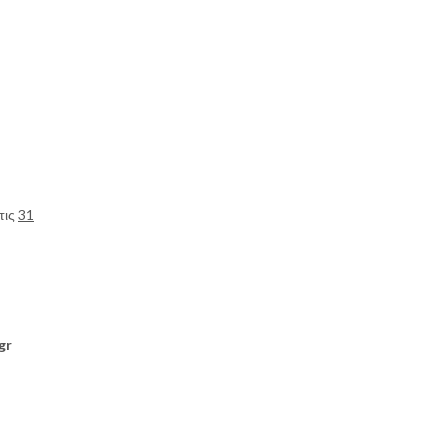
τις
31
gr