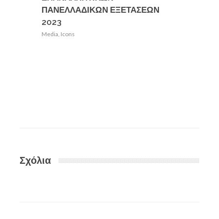
ΠΑΝΕΛΛΑΔΙΚΩΝ ΕΞΕΤΑΣΕΩΝ
ΓΥΜΝΑ
2023
ΚΟΡΙΝ
Media
,
Icons
Media
,
Ic
Σχόλια